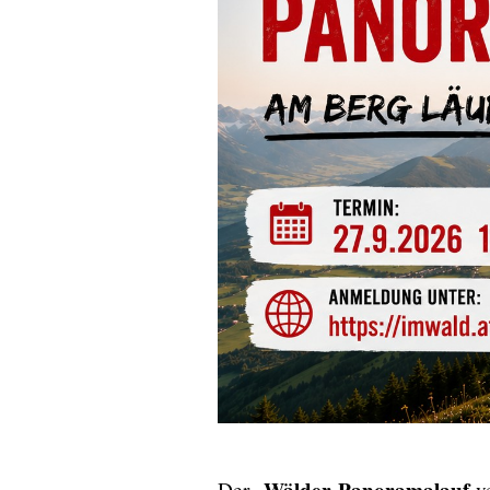
Wälder Panoramalauf
Der
ve