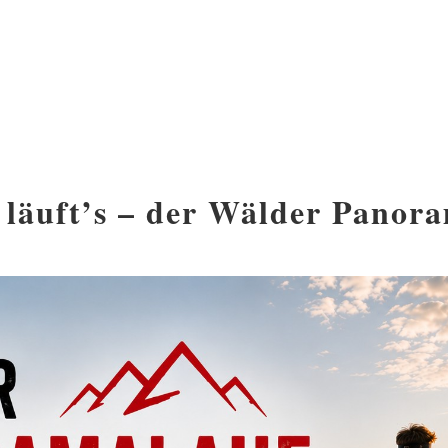
äuft’s –
der Wälder Panora