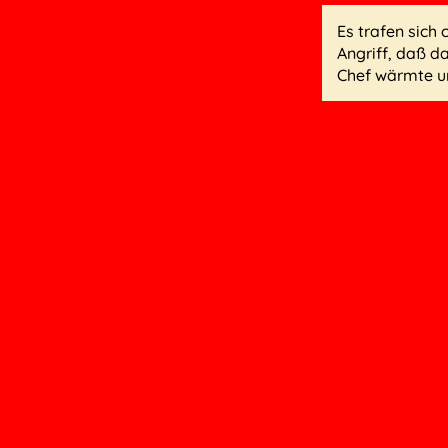
Es trafen sich
Angriff, daß d
Chef wärmte u