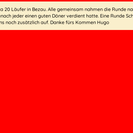
 ca 20 Läufer in Bezau. Alle gemeinsam nahmen die Runde na
anach jeder einen guten Döner verdient hatte. Eine Runde S
ns noch zusätzlich auf. Danke fürs Kommen Hugo