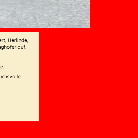
t, Herlinde,
ghoferlauf.
e.
uchsvolle