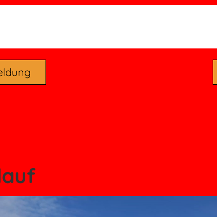
eldung
lauf